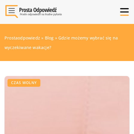
Prostaodpowiedz
»
Blog
»
Gdzie możemy wybrać się na
wyczekiwane wakacje?
CZAS WOLNY