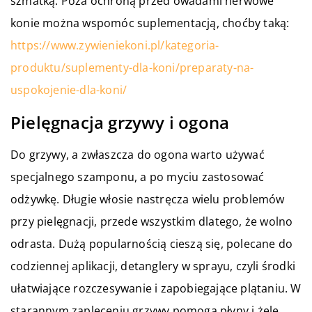
szmatką. Poza ochroną przed owadami nerwowe
konie można wspomóc suplementacją, choćby taką:
https://www.zywieniekoni.pl/kategoria-
produktu/suplementy-dla-koni/preparaty-na-
uspokojenie-dla-koni/
Pielęgnacja grzywy i ogona
Do grzywy, a zwłaszcza do ogona warto używać
specjalnego szamponu, a po myciu zastosować
odżywkę. Długie włosie nastręcza wielu problemów
przy pielęgnacji, przede wszystkim dlatego, że wolno
odrasta. Dużą popularnością cieszą się, polecane do
codziennej aplikacji, detanglery w sprayu, czyli środki
ułatwiające rozczesywanie i zapobiegające plątaniu. W
starannym zapleceniu grzywy pomogą płyny i żele