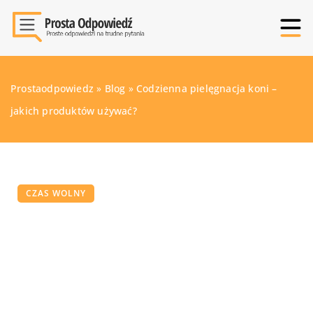
Prostaodpowiedz
»
Blog
»
Codzienna pielęgnacja koni –
jakich produktów używać?
CZAS WOLNY