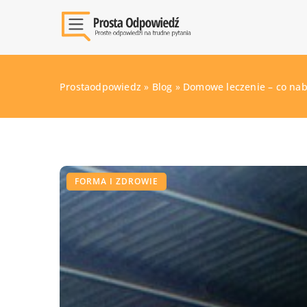
Prostaodpowiedz
»
Blog
»
Domowe leczenie – co na
FORMA I ZDROWIE