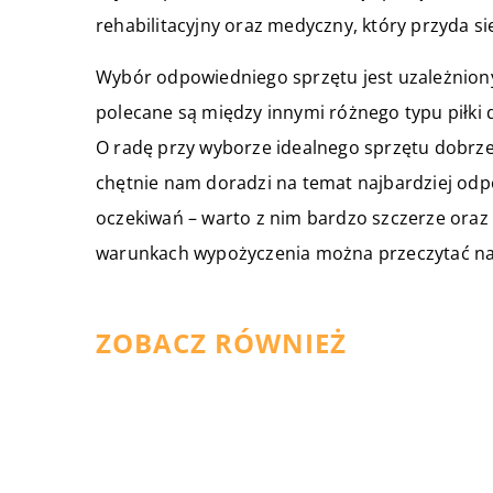
rehabilitacyjny oraz medyczny, który przyda s
Wybór odpowiedniego sprzętu jest uzależniony
polecane są między innymi różnego typu piłki d
O radę przy wyborze idealnego sprzętu dobrze
chętnie nam doradzi na temat najbardziej odp
oczekiwań – warto z nim bardzo szczerze oraz d
warunkach wypożyczenia można przeczytać n
ZOBACZ RÓWNIEŻ
27 stycznia 2020
Jak się pozbyć cellulitu?