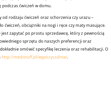
ię podczas ćwiczeń w domu.
 od rodzaju ćwiczeń oraz schorzenia czy urazu –
o ćwiczeń, obciążniki na nogi i ręce czy maty masujące.
 jest zapytać po prostu sprzedawcę, który z pewnością
owiedniego sprzętu do naszych preferencji oraz
okładnie omówić specyfikę leczenia oraz rehabilitacji. O
a
http://medistuff.pl/wypozyczalnia/
.
03 kwietnia 2019
Jakie przyrządy pomogą
wzmocnić kondycję?