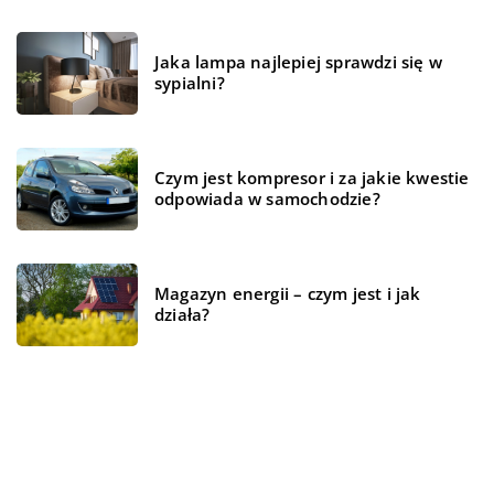
Jaka lampa najlepiej sprawdzi się w
sypialni?
Czym jest kompresor i za jakie kwestie
odpowiada w samochodzie?
Magazyn energii – czym jest i jak
działa?
REKOMENDOWANE
TECHNOLOGIE
BEZ KATEGORII
WSZYSTKO WOKÓŁ DOMU