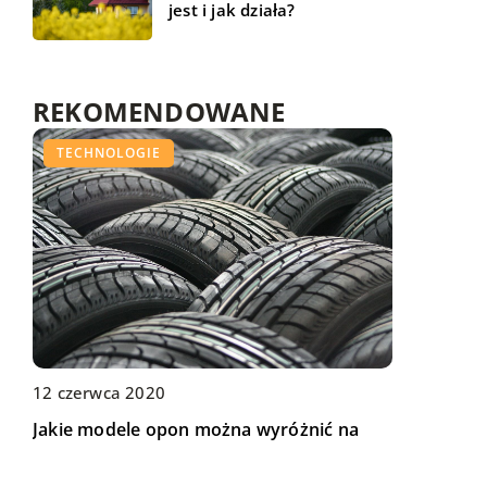
jest i jak działa?
REKOMENDOWANE
BIZNES I USŁUGI
TECHNOLOGIE
ŻYCIE I STYL
28 listopada 2018
05 stycznia 2022
12 czerwca 2020
Najczęściej kupowane gadżety do
Dlaczego warto pomyśleć o współpracy z
Jakie modele opon można wyróżnić na
telefonu
doradcą podatkowym?
rynku motoryzacyjnym?