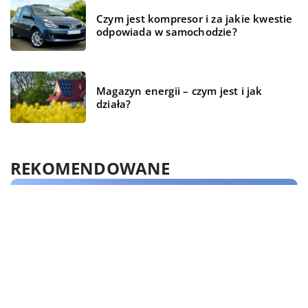
Czym jest kompresor i za jakie kwestie
odpowiada w samochodzie?
Magazyn energii – czym jest i jak
działa?
REKOMENDOWANE
WSZYSTKO WOKÓŁ DOMU
BIZNES I REKLAMA
ŻYCIE I STYL