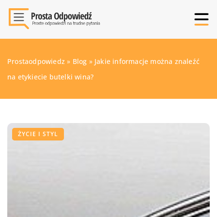
Prostaodpowiedz
»
Blog
»
Jakie informacje można znaleźć
na etykiecie butelki wina?
ŻYCIE I STYL