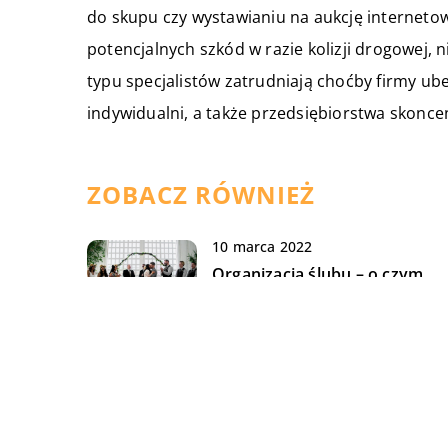
do skupu czy wystawianiu na aukcję interneto
potencjalnych szkód w razie kolizji drogowej,
typu specjalistów zatrudniają choćby firmy ube
indywidualni, a także przedsiębiorstwa skonc
ZOBACZ RÓWNIEŻ
10 marca 2022
Organizacja ślubu – o czym
należy pamiętać?
21 stycznia 2020
Do jakich stylizacji wybierać
podkolanówki?