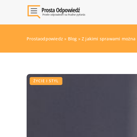
Prostaodpowiedz
»
Blog
»
Z jakimi sprawami można 
ŻYCIE I STYL