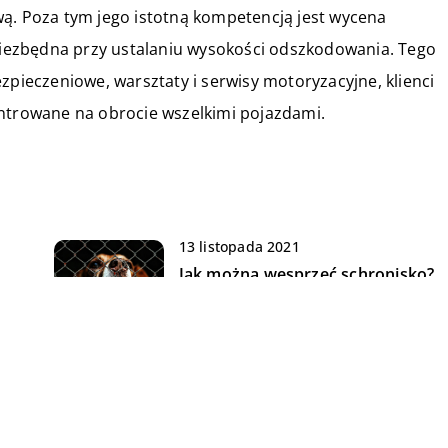
wą. Poza tym jego istotną kompetencją jest wycena
 niezbędna przy ustalaniu wysokości odszkodowania. Tego
zpieczeniowe, warsztaty i serwisy motoryzacyjne, klienci
entrowane na obrocie wszelkimi pojazdami.
13 listopada 2021
Jak można wesprzeć schronisko?
04 października 2022
Jakie typy herbaty jesteśmy w
stanie wymienić?