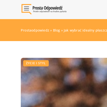
Prostaodpowiedz
»
Blog
»
Jak wybrać idealny płaszc
ŻYCIE I STYL