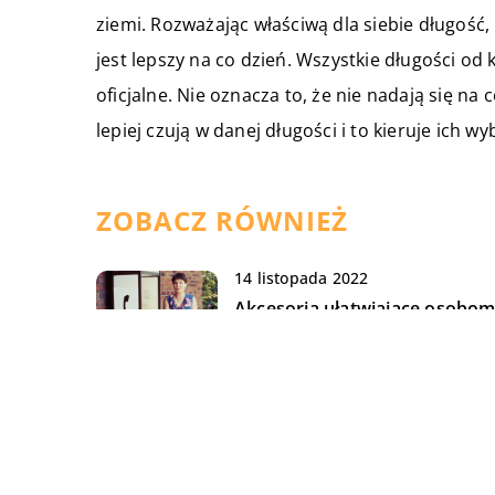
ziemi. Rozważając właściwą dla siebie długość, 
jest lepszy na co dzień. Wszystkie długości od 
oficjalne. Nie oznacza to, że nie nadają się na
lepiej czują w danej długości i to kieruje ich w
ZOBACZ RÓWNIEŻ
14 listopada 2022
Akcesoria ułatwiające osobo
niewidomym samodzielne życi
11 stycznia 2022
Typ cery, a kosmetyki jakie
należy do niej używać