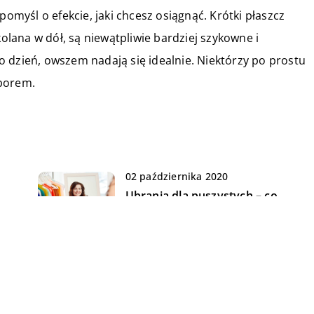
pomyśl o efekcie, jaki chcesz osiągnąć. Krótki płaszcz
kolana w dół, są niewątpliwie bardziej szykowne i
 co dzień, owszem nadają się idealnie. Niektórzy po prostu
yborem.
02 października 2020
m
Ubrania dla puszystych – co
e.
najlepiej mieć w swojej szafie?
30 stycznia 2023
Czerwona torebka – klasyka
gatunku