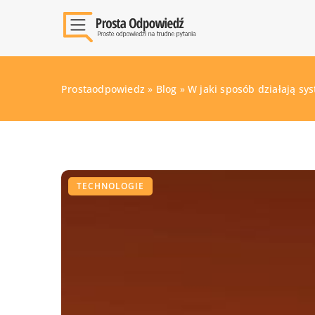
Prostaodpowiedz
»
Blog
»
W jaki sposób działają s
TECHNOLOGIE