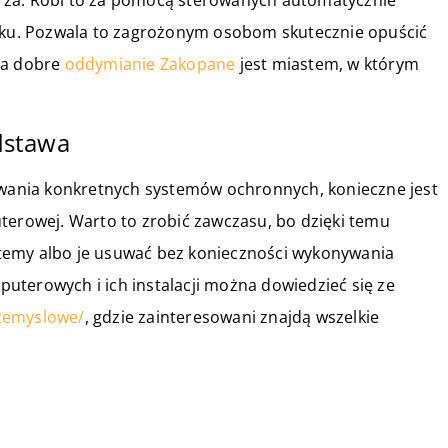
rza. Robi to za pomocą sterowanych automatycznie
ynku. Pozwala to zagrożonym osobom skutecznie opuścić
na dobre
oddymianie Zakopane
jest miastem, w którym
dstawa
ania konkretnych systemów ochronnych, konieczne jest
terowej. Warto to zrobić zawczasu, bo dzięki temu
temy albo je usuwać bez konieczności wykonywania
uterowych i ich instalacji można dowiedzieć się ze
zemyslowe/
, gdzie zainteresowani znajdą wszelkie