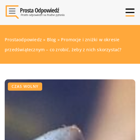
Prostaodpowiedz
»
Blog
»
Promocje i zniżki w okresie
przedświątecznym – co zrobić, żeby z nich skorzystać?
CZAS WOLNY