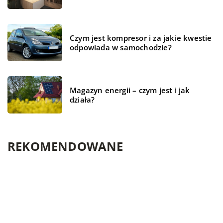
Czym jest kompresor i za jakie kwestie
odpowiada w samochodzie?
Magazyn energii – czym jest i jak
działa?
REKOMENDOWANE
WSZYSTKO WOKÓŁ DOMU
BRANŻA BUDOWLANA
TECHNOLOGIE