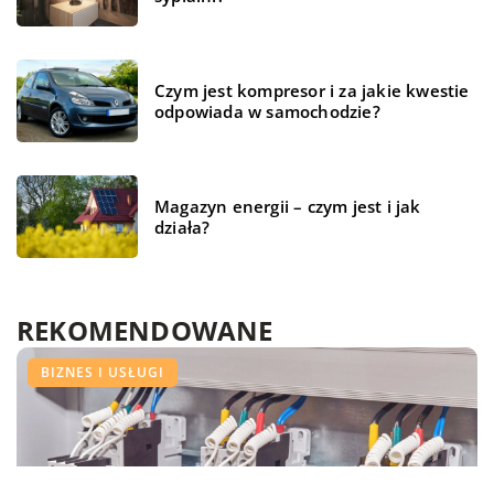
Czym jest kompresor i za jakie kwestie
odpowiada w samochodzie?
Magazyn energii – czym jest i jak
działa?
REKOMENDOWANE
FORMA I ZDROWIE
BIZNES I USŁUGI
BIZNES I USŁUGI