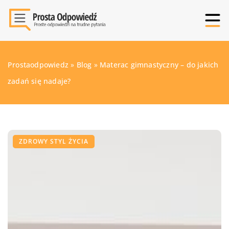
Prostaodpowiedz
»
Blog
»
Materac gimnastyczny – do jakich
zadań się nadaje?
ZDROWY STYL ŻYCIA