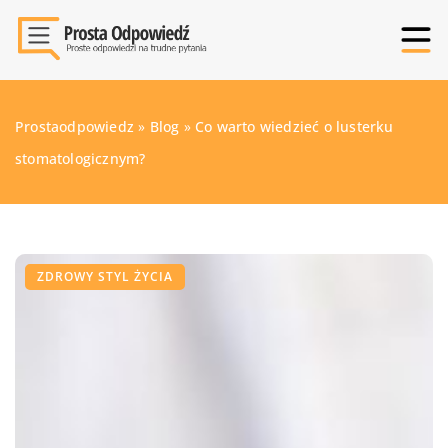
Prostaodpowiedz
»
Blog
»
Co warto wiedzieć o lusterku
stomatologicznym?
ZDROWY STYL ŻYCIA