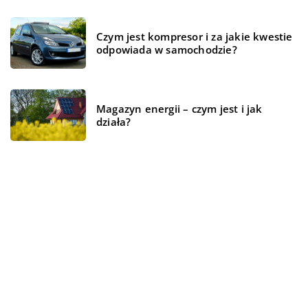
Czym jest kompresor i za jakie kwestie
odpowiada w samochodzie?
Magazyn energii – czym jest i jak
działa?
REKOMENDOWANE
FORMA I ZDROWIE
ŻYCIE I STYL
TECHNOLOGIE