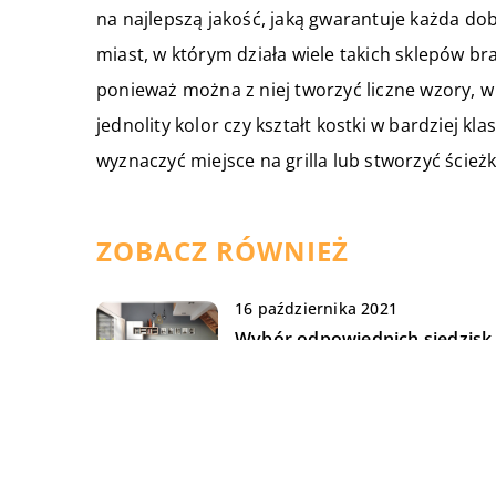
na najlepszą jakość, jaką gwarantuje każda do
miast, w którym działa wiele takich sklepów b
ponieważ można z niej tworzyć liczne wzory, 
jednolity kolor czy kształt kostki w bardziej 
wyznaczyć miejsce na grilla lub stworzyć ścież
ZOBACZ RÓWNIEŻ
16 października 2021
Wybór odpowiednich siedzisk
naszego domu
02 lipca 2019
Jak skomplementować
niezbędne rzeczy do pierwsz