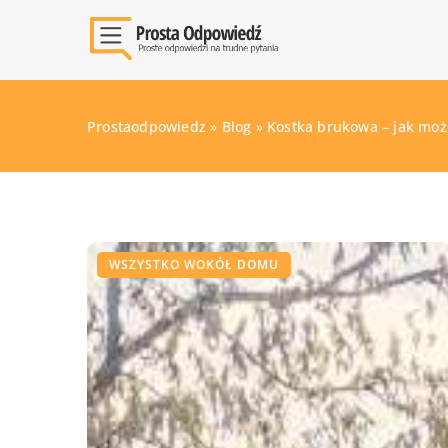
Prostaodpowiedz
»
Blog
»
Kostka brukowa – jak moż
WSZYSTKO WOKÓŁ DOMU