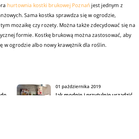
bra
hurtownia kostki brukowej Poznań
jest jednym z
ranżowych. Sama kostka sprawdza się w ogrodzie,
w tym mozaikę czy rozety. Można także zdecydować się na
klasycznej formie. Kostkę brukową można zastosować, aby
kę w ogrodzie albo nowy krawężnik dla roślin.
01 października 2019
 do
Jak modnie i przytulnie urządzić
kuchnię?
09 grudnia 2019
Stylowa kuchnia w kilku prostych
ego
krokach