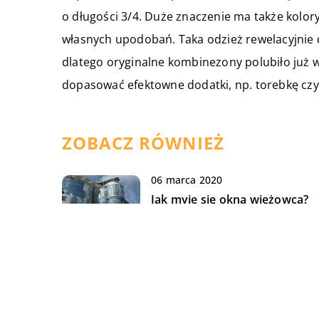
o długości 3/4. Duże znaczenie ma także kolo
własnych upodobań. Taka odzież rewelacyjnie do
dlatego oryginalne kombinezony polubiło już w
dopasować efektowne dodatki, np. torebkę czy
ZOBACZ RÓWNIEŻ
06 marca 2020
Jak myje się okna wieżowca?
28 listopada 2018
Najczęściej kupowane gadżet
do telefonu