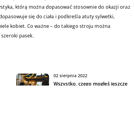
rystyka, którą można dopasować stosownie do okazji oraz
pasowuje się do ciała i podkreśla atuty sylwetki,
iele kobiet. Co ważne – do takiego stroju można
 szeroki pasek.
02 sierpnia 2022
Wszystko, czego mogłeś jeszcze
nie wiedzieć o salach weselnych!
15 marca 2019
y
Co zawsze przyda się surferowi?