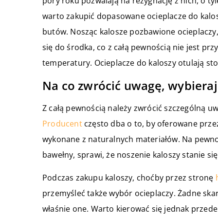
pory roku pozwalają na rezygnację z nich, o ty
warto zakupić dopasowane ocieplacze do kalos
butów. Nosząc kalosze pozbawione ocieplaczy, 
się do środka, co z całą pewnością nie jest pr
temperatury. Ocieplacze do kaloszy otulają stop
Na co zwrócić uwagę, wybieraj
Z całą pewnością należy zwrócić szczególną u
Producent
często dba o to, by oferowane przez 
wykonane z naturalnych materiałów. Na pewno fa
bawełny, sprawi, że noszenie kaloszy stanie si
Podczas zakupu kaloszy, choćby przez stronę
przemyśleć także wybór ocieplaczy. Żadne skarp
właśnie one. Warto kierować się jednak przede