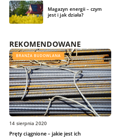
Magazyn energii – czym
jest i jak działa?
REKOMENDOWANE
BEZ KATEGORII
BRANŻA BUDOWLANA
FORMA I ZDROWIE
14 sierpnia 2020
29 lipca 2018
10 kwietnia 2022
Pręty ciągnione – jakie jest ich
Peruki naturalne – czyli jakie?
Szamba plastikowe – dlaczego warto w nie