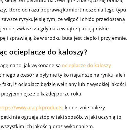
le, kiedy temperatura na zewnątrz znacząco się obniża,
zy, które od razu poprawią komfort noszenia tego typu
zawsze ryzykuje się tym, że wilgoć i chłód przedostaną
zyjemne, zwłaszcza gdy na zewnątrz panują niskie
ę i sprawiają, że w środku buta jest ciepło i przyjemnie.
ąc ocieplacze do kaloszy?
wagę na to, jak wykonane są
ocieplacze do kaloszy
niego akcesoria były nie tylko najtańsze na rynku, ale i
kt, iż ocieplacz będzie wełniany lub z wysokiej jakości
ę przyjemniejsze o każdej porze roku.
https://www.a-a.pl/products
, koniecznie należy
etki nie ogrzeją stóp w taki sposób, w jaki uczynią to
 wszystkim ich jakością oraz wykonaniem.