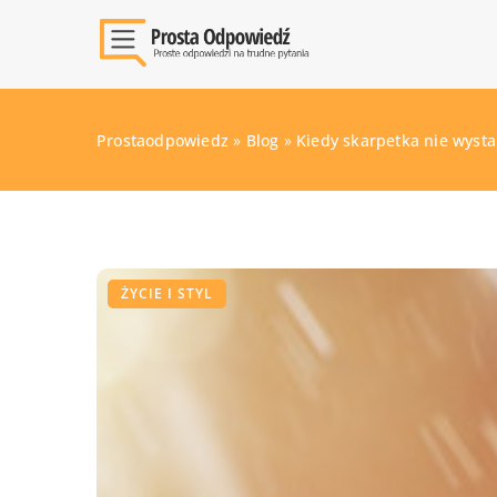
Prostaodpowiedz
»
Blog
»
Kiedy skarpetka nie wysta
ŻYCIE I STYL