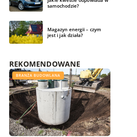
jakie kwestie odpowiada w
samochodzie?
Magazyn energii – czym
jest i jak działa?
REKOMENDOWANE
WSZYSTKO WOKÓŁ DOMU
BRANŻA BUDOWLANA
BIZNES I USŁUGI
16 czerwca 2022