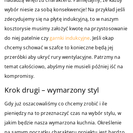
nadadzą wnętrzu charakteru.
Pamiętajmy, że każdy
wybór niesie za sobą konsekwencje! Na przykład jeśli
zdecydujemy się na płytę indukcyjną, to w naszym
kosztorysie musimy założyć kwotę na przystosowanie
do niej patelnie czy
garnki indukcyjne
. Jeśli okap
chcemy schować w szafce to konieczne będą jej
przeróbki aby ukryć rury wentylacyjne. Patrzmy na
temat całościowo, abyśmy nie musieli później iść na
kompromisy.
Krok drugi – wymarzony styl
Gdy już oszacowaliśmy co chcemy zrobić i ile
pieniędzy na to przeznaczyć czas na wybór stylu, w
jakim będzie nasza wymarzona kuchnia.
Określenie
na samym początku charakteru projektu jest bardzo