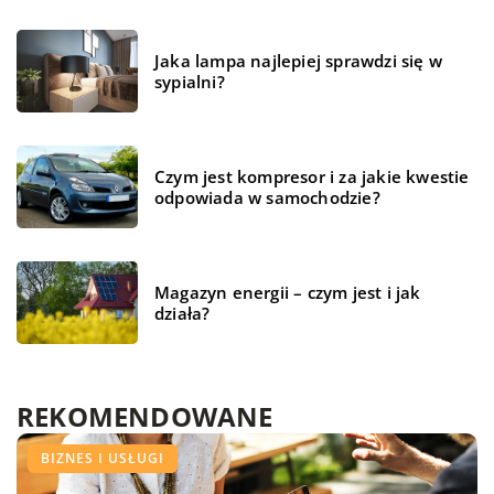
Jaka lampa najlepiej sprawdzi się w
sypialni?
Czym jest kompresor i za jakie kwestie
odpowiada w samochodzie?
Magazyn energii – czym jest i jak
działa?
REKOMENDOWANE
TECHNOLOGIE
ŻYCIE I STYL
BIZNES I USŁUGI