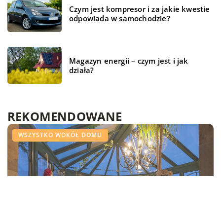
Czym jest kompresor i za jakie kwestie
odpowiada w samochodzie?
Magazyn energii – czym jest i jak
działa?
REKOMENDOWANE
BRANŻA BUDOWLANA
ŻYCIE I STYL
WSZYSTKO WOKÓŁ DOMU