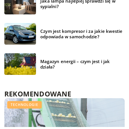
Jaka lampa najlepiej sprawdzi się w
sypialni?
Czym jest kompresor i za jakie kwestie
odpowiada w samochodzie?
Magazyn energii – czym jest i jak
działa?
REKOMENDOWANE
WSZYSTKO WOKÓŁ DOMU
BIZNES I USŁUGI
TECHNOLOGIE