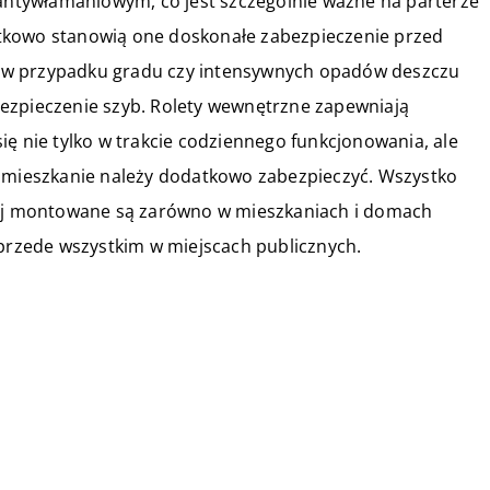
ntywłamaniowym, co jest szczególnie ważne na parterze
tkowo stanowią one doskonałe zabezpieczenie przed
 w przypadku gradu czy intensywnych opadów deszczu
ezpieczenie szyb. Rolety wewnętrzne zapewniają
ię nie tylko w trakcie codziennego funkcjonowania, ale
o mieszkanie należy dodatkowo zabezpieczyć. Wszystko
ciej montowane są zarówno w mieszkaniach i domach
 przede wszystkim w miejscach publicznych.
09 sierpnia 2021
go
Na jaki typ ogrzewania najlepiej
?
się zdecydować?