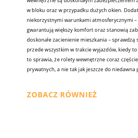
wewnętrzne są doskonałym zabezpieczeniem a
w bloku oraz w przypadku dużych okien. Doda
niekorzystnymi warunkami atmosferycznymi –
gwarantują większy komfort oraz stanowią zab
doskonałe zacienienie mieszkania – sprawdzą s
przede wszystkim w trakcie wyjazdów, kiedy t
to sprawia, że rolety wewnętrzne coraz częś
prywatnych, a nie tak jak jeszcze do niedawna
ZOBACZ RÓWNIEŻ
15 stycznia 2020
Styl i funkcjonalność – dlacze
to tak ważne w wyborze mebli