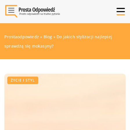
Prostaodpowiedz
»
Blog
»
Do jakich stylizacji najlepiej
sprawdzą się mokasyny?
ŻYCIE I STYL