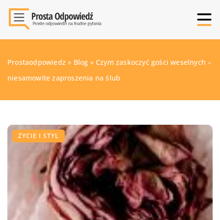
Prostaodpowiedz
»
Blog
»
Czym zaskoczyć gości weselnych –
niesamowite zaproszenia na ślub
ŻYCIE I STYL