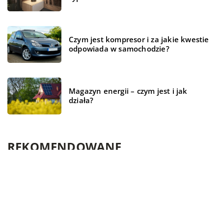
Czym jest kompresor i za jakie kwestie
odpowiada w samochodzie?
Magazyn energii – czym jest i jak
działa?
REKOMENDOWANE
TECHNOLOGIE
FORMA I ZDROWIE
TECHNOLOGIE