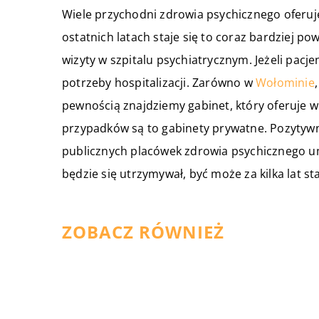
Wiele przychodni zdrowia psychicznego oferuj
ostatnich latach staje się to coraz bardziej po
wizyty w szpitalu psychiatrycznym. Jeżeli pacje
potrzeby hospitalizacji. Zarówno w
Wołominie
pewnością znajdziemy gabinet, który oferuje 
przypadków są to gabinety prywatne. Pozytywna
publicznych placówek zdrowia psychicznego um
będzie się utrzymywał, być może za kilka lat s
ZOBACZ RÓWNIEŻ
06 grudnia 2019
Jak zajmować się osobą leżącą
Kilka słów o codziennej higien