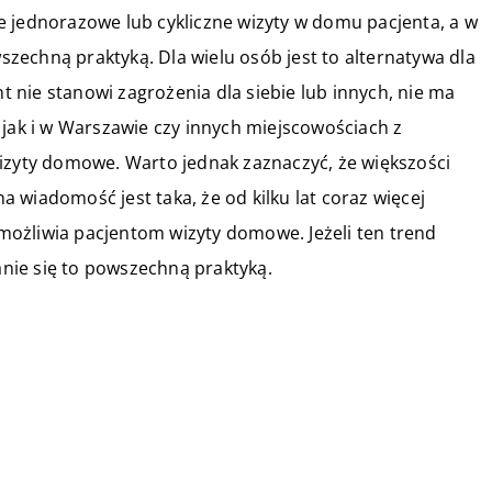
e jednorazowe lub cykliczne wizyty w domu pacjenta, a w
wszechną praktyką. Dla wielu osób jest to alternatywa dla
nt nie stanowi zagrożenia dla siebie lub innych, nie ma
, jak i w Warszawie czy innych miejscowościach z
wizyty domowe. Warto jednak zaznaczyć, że większości
 wiadomość jest taka, że od kilku lat coraz więcej
ożliwia pacjentom wizyty domowe. Jeżeli ten trend
tanie się to powszechną praktyką.
25 maja 2021
?
Jakie są najczęstsze objawy
ie
próchnicy zębów?