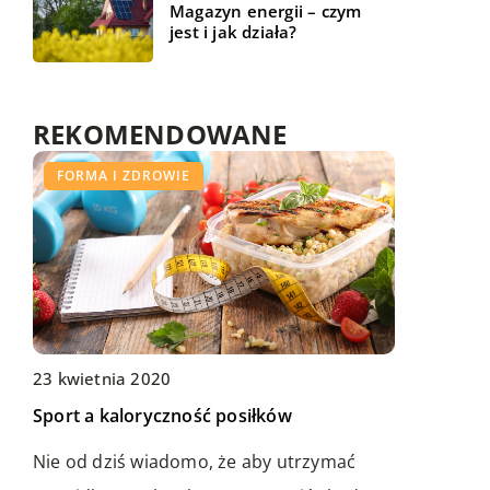
Magazyn energii – czym
jest i jak działa?
REKOMENDOWANE
ŻYCIE I STYL
FORMA I ZDROWIE
CZAS WOLNY
23 kwietnia 2020
Sport a kaloryczność posiłków
03 stycznia 2022
16 grudnia 2019
W jakim celu skupowane są włosy?
Nie od dziś wiadomo, że aby utrzymać
Jak w prosty sposób uczyć dziecka języka