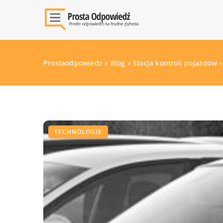
Prostaodpowiedz
»
Blog
»
Stacja kontroli pojazdów 
TECHNOLOGIE