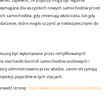
nież zapewnić, że pojazdy mogą być legalnie
j wymagane dla wszystkich nowych samochodów przed
szych samochodów, gdy zmieniają właściciela, lub gdy
darzenie, które mogło uczynić je niebezpiecznymi do
 muszą być wykonywane przez certyfikowanych
resie mechaniki kontroli samochodów osobowych i
testy administrowane przez władze, zanim otrzymają
spekcji pojazdów w tych stacjach.
sprawdź stronę:
http://www.prostauto.pl/stacja-kontroli-