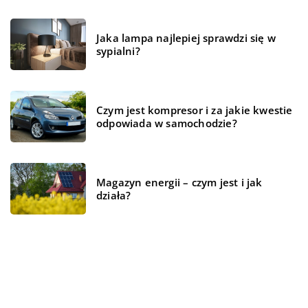
Jaka lampa najlepiej sprawdzi się w
sypialni?
Czym jest kompresor i za jakie kwestie
odpowiada w samochodzie?
Magazyn energii – czym jest i jak
działa?
REKOMENDOWANE
ŻYCIE I STYL
ŻYCIE I STYL
FORMA I ZDROWIE