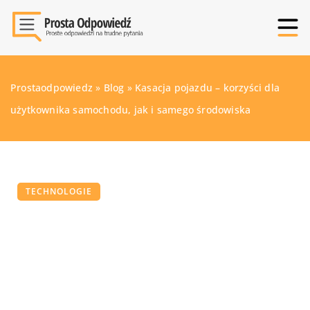
Prostaodpowiedz
»
Blog
»
Kasacja pojazdu – korzyści dla
użytkownika samochodu, jak i samego środowiska
TECHNOLOGIE