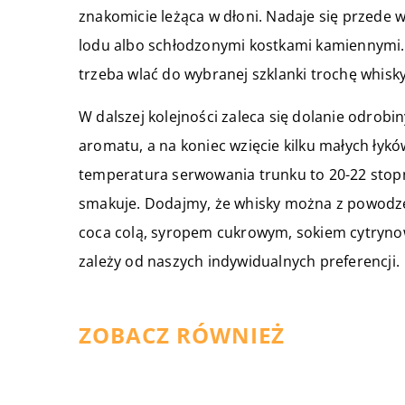
znakomicie leżąca w dłoni. Nadaje się przed
lodu albo schłodzonymi kostkami kamiennymi. J
trzeba wlać do wybranej szklanki trochę whisky
W dalszej kolejności zaleca się dolanie odrobi
aromatu, a na koniec wzięcie kilku małych łyk
temperatura serwowania trunku to 20-22 stopni
smakuje. Dodajmy, że whisky można z powodze
coca colą, syropem cukrowym, sokiem cytryn
zależy od naszych indywidualnych preferencji.
ZOBACZ RÓWNIEŻ
09 września 2020