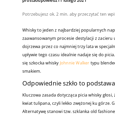
prostaodpowiedz
11 lutego 2021
Potrzebujesz ok. 2 min. aby przeczytać ten wpi
Whisky to jeden z najbardziej popularnych na
zaawansowanym procesie destylacji z zacieru 
dojrzewa przez co najmniej trzy lata w specj
upływie tego czasu idealnie nadaje się do pi
się szkocka whisky
Johnnie Walker
typu blended
smakiem.
Odpowiednie szkło to podstawa
Kluczowa zasada dotycząca picia whisky głosi,
kwiat tulipana, czyli lekko zwężonej ku górze.
Alternatywę stanowi tzw. szklanka old fashio