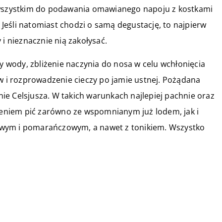
e wszystkim do podawania omawianego napoju z kostkami
eśli natomiast chodzi o samą degustację, to najpierw
 i nieznacznie nią zakołysać.
ny wody, zbliżenie naczynia do nosa w celu wchłonięcia
ów i rozprowadzenie cieczy po jamie ustnej. Pożądana
e Celsjusza. W takich warunkach najlepiej pachnie oraz
niem pić zarówno ze wspomnianym już lodem, jak i
owym i pomarańczowym, a nawet z tonikiem. Wszystko
29 maja 2018