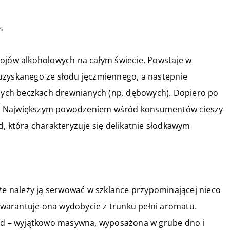
s
pojów alkoholowych na całym świecie. Powstaje w
uzyskanego ze słodu jęczmiennego, a następnie
alnych beczkach drewnianych (np. dębowych). Dopiero po
cia. Największym powodzeniem wśród konsumentów cieszy
, która charakteryzuje się delikatnie słodkawym
 że należy ją serwować w szklance przypominającej nieco
 Gwarantuje ona wydobycie z trunku pełni aromatu.
ned – wyjątkowo masywna, wyposażona w grube dno i