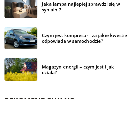
Jaka lampa najlepiej sprawdzi się w
sypialni?
Czym jest kompresor i za jakie kwestie
odpowiada w samochodzie?
Magazyn energii – czym jest i jak
działa?
REKOMENDOWANE
CZAS WOLNY
ŻYCIE I STYL
ŻYCIE I STYL