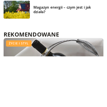
Magazyn energii – czym jest i jak
działa?
REKOMENDOWANE
ŻYCIE I STYL
WSZYSTKO WOKÓŁ DOMU
ŻYCIE I STYL