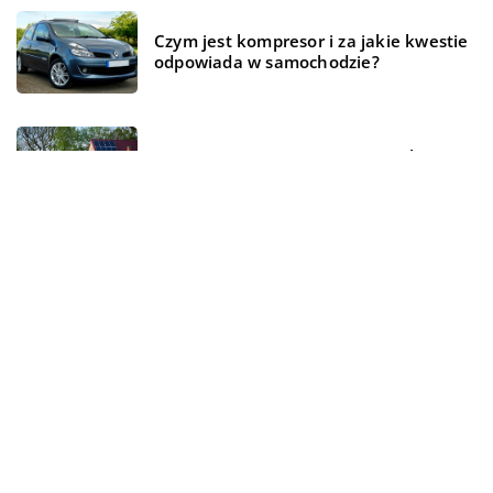
Czym jest kompresor i za jakie kwestie
odpowiada w samochodzie?
Magazyn energii – czym jest i jak
działa?
REKOMENDOWANE
BIZNES I USŁUGI
ŻYCIE I STYL
BEZ KATEGORII