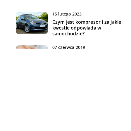
15 lutego 2023
Czym jest kompresor i za jakie
kwestie odpowiada w
samochodzie?
07 czerwca 2019
W jaki sprzęt powinien
zainwestować gracz
komputerowy?
12 maja 2019
rzy
Co przyda się do odtwarzania
multimediów?