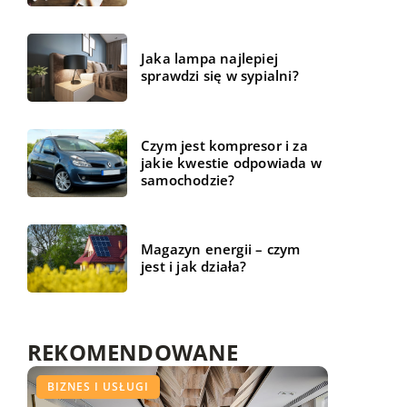
Jaka lampa najlepiej
sprawdzi się w sypialni?
Czym jest kompresor i za
jakie kwestie odpowiada w
samochodzie?
Magazyn energii – czym
jest i jak działa?
REKOMENDOWANE
BIZNES I REKLAMA
BIZNES I USŁUGI
WSZYSTKO WOKÓŁ DOMU