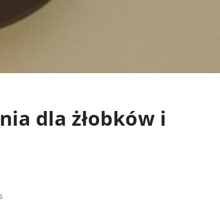
ia dla żłobków i
s