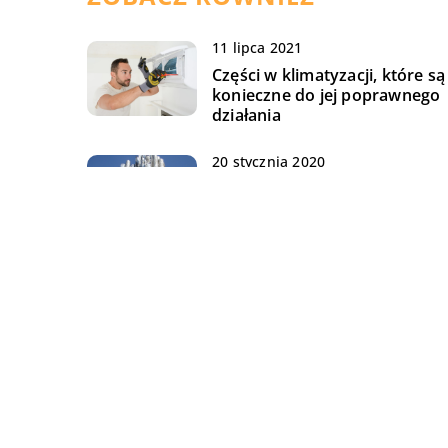
11 lipca 2021
Części w klimatyzacji, które są
konieczne do jej poprawnego
działania
20 stycznia 2020
Atuty polerowania
elektrochemicznego a
chromowania
02 lipca 2020
Na co należy zwrócić uwagę p
wyborze tłumika do auta?
DODAJ KOMENTARZ