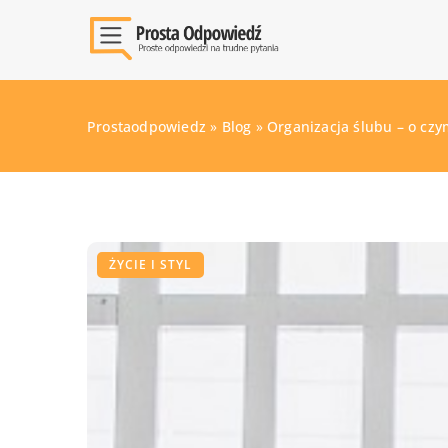
Prostaodpowiedz
»
Blog
»
Organizacja ślubu – o czy
ŻYCIE I STYL