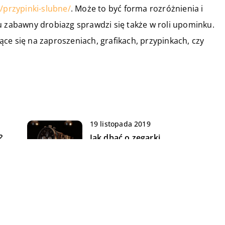
/przypinki-slubne/
. Może to być forma rozróżnienia i
u zabawny drobiazg sprawdzi się także w roli upominku.
ce się na zaproszeniach, grafikach, przypinkach, czy
19 listopada 2019
?
Jak dbać o zegarki
automatyczne?
14 sierpnia 2020
h
Typy i rodzaje koszulek, które
przypadną każdemu mężczyźnie