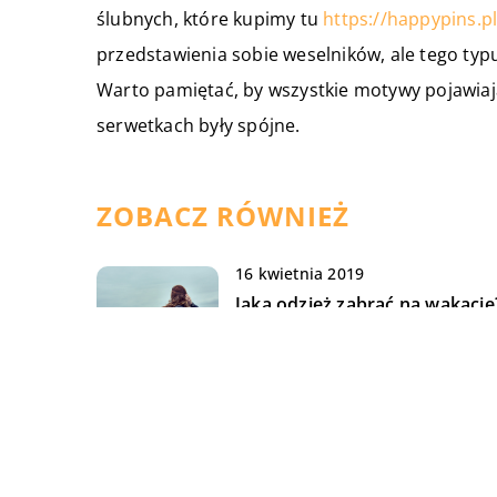
ślubnych, które kupimy tu
https://happypins.pl
przedstawienia sobie weselników, ale tego typ
Warto pamiętać, by wszystkie motywy pojawiają
serwetkach były spójne.
ZOBACZ RÓWNIEŻ
16 kwietnia 2019
Jaką odzież zabrać na wakacje
15 maja 2021
Jak wygląda renowacja staryc
motocykli?