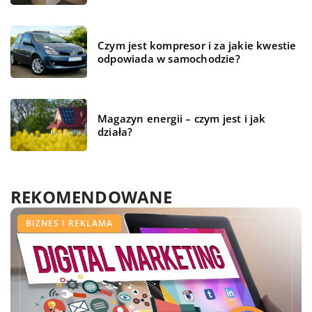
Czym jest kompresor i za jakie kwestie
odpowiada w samochodzie?
Magazyn energii – czym jest i jak
działa?
REKOMENDOWANE
BIZNES I USŁUGI
FORMA I ZDROWIE
BIZNES I REKLAMA