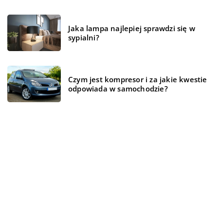
Jaka lampa najlepiej sprawdzi się w
sypialni?
Czym jest kompresor i za jakie kwestie
odpowiada w samochodzie?
Magazyn energii – czym jest i jak
działa?
REKOMENDOWANE
BIZNES I REKLAMA
TECHNOLOGIE
WSZYSTKO WOKÓŁ DOMU