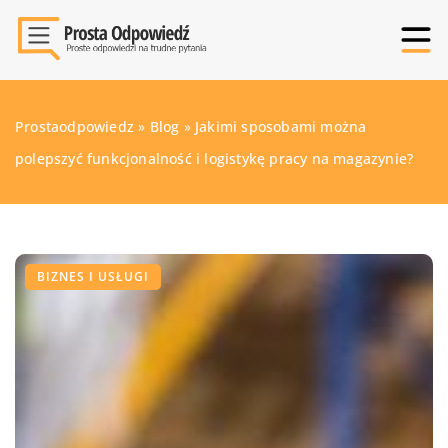
Prostaodpowiedz
»
Blog
»
Jakimi sposobami można
polepszyć funkcjonalność i logistykę pracy na magazynie?
BIZNES I USŁUGI