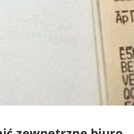
nić zewnętrzne biuro