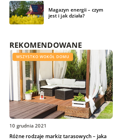
Magazyn energii – czym
jest i jak działa?
REKOMENDOWANE
WSZYSTKO WOKÓŁ DOMU
WSZYSTKO WOKÓŁ DOMU
WSZYSTKO WOKÓŁ DOMU
16 czerwca 2022
Czy ogrodowe maty wiklinowe można
10 grudnia 2021
13 maja 2018
wykorzystać na balkonie?
Różne rodzaje markiz tarasowych – jaka