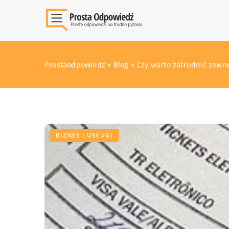
Prostaodpowiedz
»
Blog
»
Czy warto zatrudnić zewn
BIZNES I USŁUGI