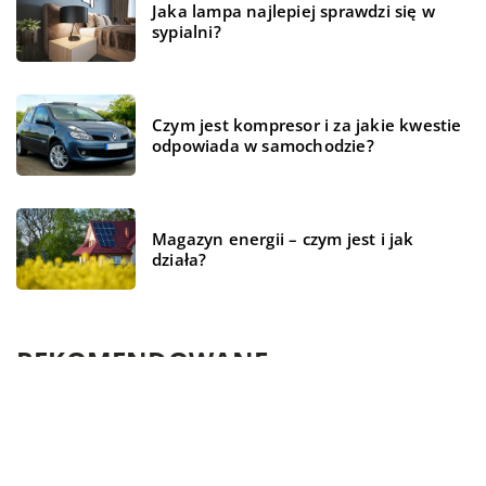
Jaka lampa najlepiej sprawdzi się w
sypialni?
Czym jest kompresor i za jakie kwestie
odpowiada w samochodzie?
Magazyn energii – czym jest i jak
działa?
REKOMENDOWANE
TECHNOLOGIE
WSZYSTKO WOKÓŁ DOMU
ŻYCIE I STYL