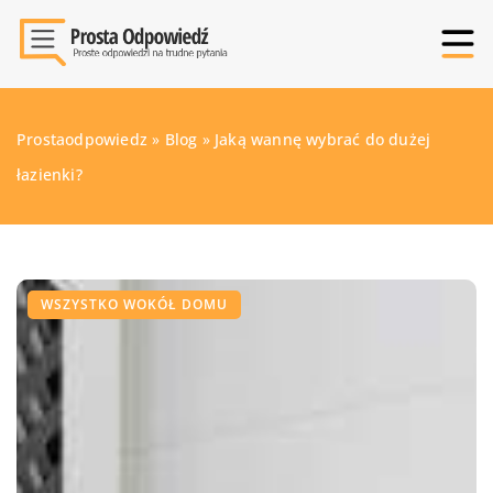
Prostaodpowiedz
»
Blog
»
Jaką wannę wybrać do dużej
łazienki?
WSZYSTKO WOKÓŁ DOMU