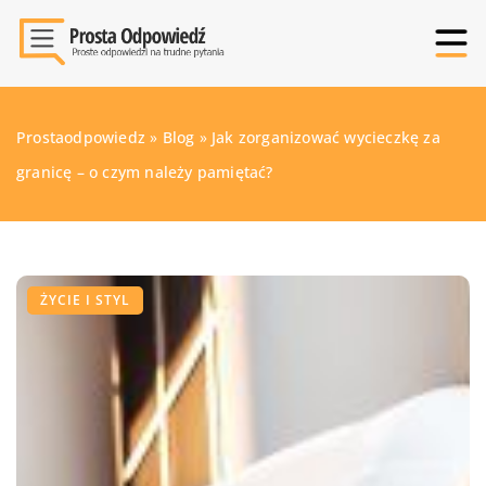
Prostaodpowiedz
»
Blog
»
Jak zorganizować wycieczkę za
granicę – o czym należy pamiętać?
ŻYCIE I STYL