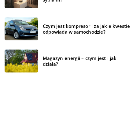
Czym jest kompresor i za jakie kwestie
odpowiada w samochodzie?
Magazyn energii – czym jest i jak
działa?
REKOMENDOWANE
ŻYCIE I STYL
ŻYCIE I STYL
BRANŻA BUDOWLANA