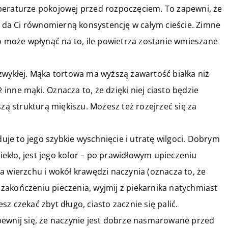
emperaturze pokojowej przed rozpoczęciem. To zapewni, że
 da Ci równomierną konsystencję w całym cieście. Zimne
 co może wpłynąć na to, ile powietrza zostanie wmieszane
t zwykłej. Mąka tortowa ma wyższą zawartość białka niż
 inne mąki. Oznacza to, że dzięki niej ciasto będzie
jszą strukturą miękiszu. Możesz też rozejrzeć się za
uje to jego szybkie wyschnięcie i utratę wilgoci. Dobrym
iekło, jest jego kolor – po prawidłowym upieczeniu
wierzchu i wokół krawędzi naczynia (oznacza to, że
 zakończeniu pieczenia, wyjmij z piekarnika natychmiast
sz czekać zbyt długo, ciasto zacznie się palić.
upewnij się, że naczynie jest dobrze nasmarowane przed