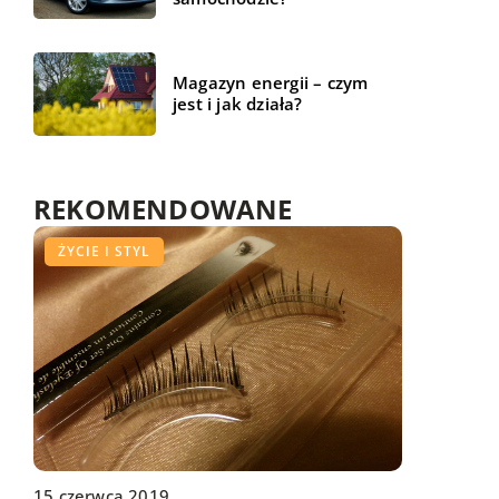
Magazyn energii – czym
jest i jak działa?
REKOMENDOWANE
FORMA I ZDROWIE
ŻYCIE I STYL
BIZNES I USŁUGI
20 grudnia 2022
15 czerwca 2019