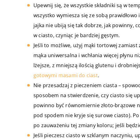
Upewnij się, że wszystkie składniki są w t
wszystko wymiesza się ze sobą prawidłowo i
jajka nie ubiją się tak dobrze, jak powinny,
w ciasto, czyniąc je bardziej gęstym.
Jeśli to możliwe, użyj mąki tortowej zamias
mąka uniwersalna i wchłania więcej płynu niż
lżejsze, z mniejszą ilością glutenu i drobnie
gotowymi masami do ciast
.
Nie przesadzaj z pieczeniem ciasta – spowod
sposobem na stwierdzenie, czy ciasto się up
powinno być równomiernie złoto-brązowe na 
pod spodem nie kryje się surowe ciasto). Po
po zauważeniu tej zmiany koloru; jeśli będzie
Jeśli pieczesz ciasto w szklanym naczyniu, 