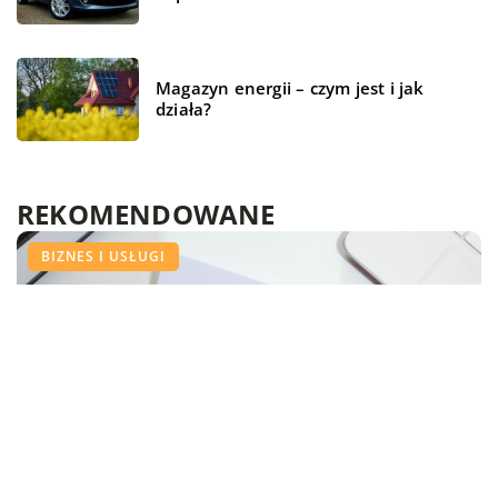
Magazyn energii – czym jest i jak
działa?
REKOMENDOWANE
BEZ KATEGORII
FORMA I ZDROWIE
BIZNES I USŁUGI