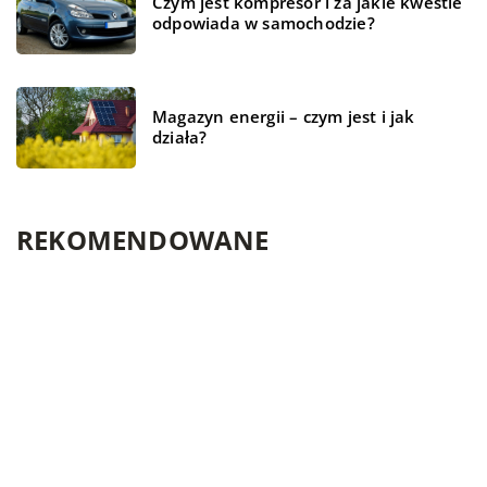
Czym jest kompresor i za jakie kwestie
odpowiada w samochodzie?
Magazyn energii – czym jest i jak
działa?
REKOMENDOWANE
FORMA I ZDROWIE
ŻYCIE I STYL
TECHNOLOGIE
21 kwietnia 2020
Konsultant ślubny – gwarancja udanego wesela