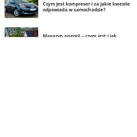
Czym jest kompresor i za jakie kwestie
odpowiada w samochodzie?
Magazyn energii – czym jest i jak
działa?
REKOMENDOWANE
TECHNOLOGIE
FORMA I ZDROWIE
BIZNES I USŁUGI