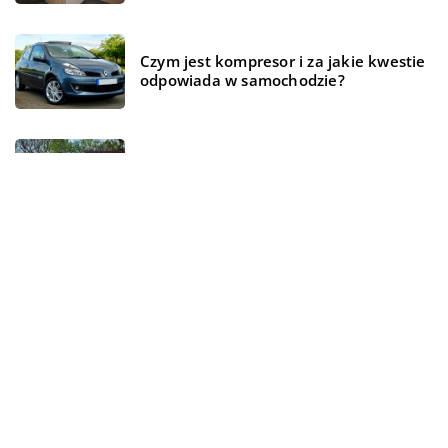
Czym jest kompresor i za jakie kwestie
odpowiada w samochodzie?
Magazyn energii – czym jest i jak
działa?
REKOMENDOWANE
FORMA I ZDROWIE
ŻYCIE I STYL
ŻYCIE I STYL