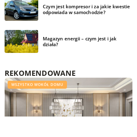
Czym jest kompresor i za jakie kwestie
odpowiada w samochodzie?
Magazyn energii – czym jest i jak
działa?
REKOMENDOWANE
BEZ KATEGORII
BRANŻA BUDOWLANA
WSZYSTKO WOKÓŁ DOMU