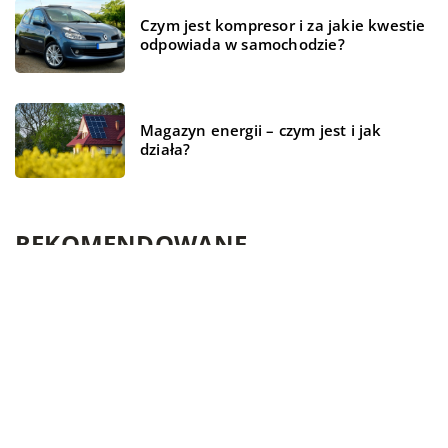
Czym jest kompresor i za jakie kwestie
odpowiada w samochodzie?
Magazyn energii – czym jest i jak
działa?
REKOMENDOWANE
TECHNOLOGIE
BIZNES I REKLAMA
BIZNES I USŁUGI