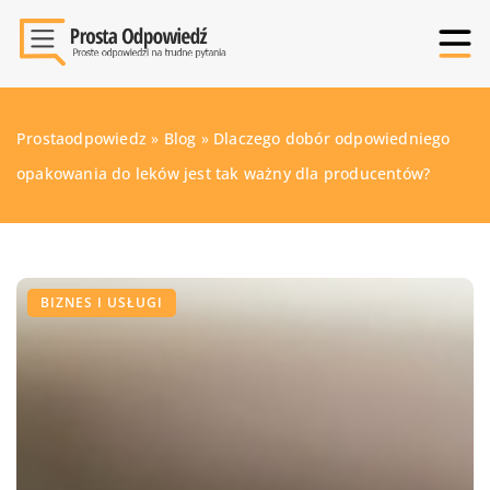
Prostaodpowiedz
»
Blog
»
Dlaczego dobór odpowiedniego
opakowania do leków jest tak ważny dla producentów?
BIZNES I USŁUGI