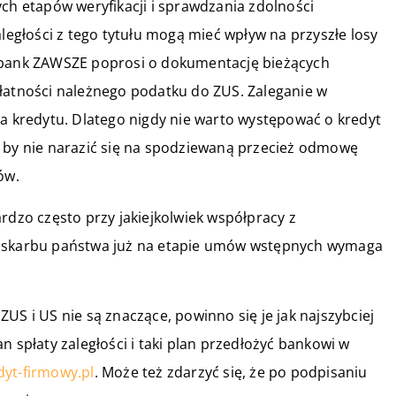
ych etapów weryfikacji i sprawdzania zdolności
aległości z tego tytułu mogą mieć wpływ na przyszłe losy
e bank ZAWSZE poprosi o dokumentację bieżących
płatności należnego podatku do ZUS. Zaleganie w
ia kredytu. Dlatego nigdy nie warto występować o kredyt
k by nie narazić się na spodziewaną przecież odmowę
ów.
rdzo często przy jakiejkolwiek współpracy z
i skarbu państwa już na etapie umów wstępnych wymaga
US i US nie są znaczące, powinno się je jak najszybciej
n spłaty zaległości i taki plan przedłożyć bankowi w
dyt-firmowy.pl
. Może też zdarzyć się, że po podpisaniu