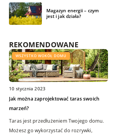
Magazyn energii – czym
jest i jak działa?
REKOMENDOWANE
WSZYSTKO WOKÓŁ DOMU
WSZYSTKO WOKÓŁ DOMU
ŻYCIE I STYL
10 stycznia 2023
Jak można zaprojektować taras swoich
marzeń?
23 lutego 2018
Taras jest przedłużeniem Twojego domu.
06 marca 2020
Jak działają solarne podgrzewacze do
Możesz go wykorzystać do rozrywki,
Jak myje się okna wieżowca?