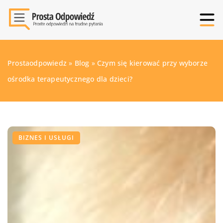
Prostaodpowiedz
»
Blog
»
Czym się kierować przy wyborze
ośrodka terapeutycznego dla dzieci?
BIZNES I USŁUGI